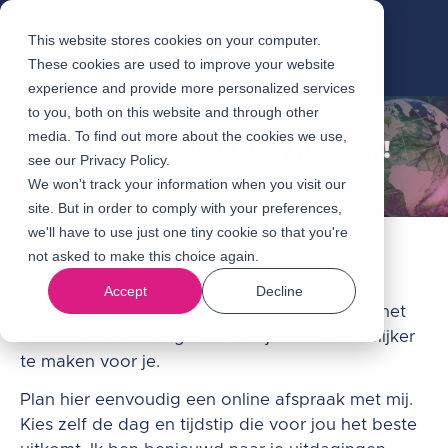
This website stores cookies on your computer.
These cookies are used to improve your website
experience and provide more personalized services
to you, both on this website and through other
media. To find out more about the cookies we use,
Laten we het over EPR hebben!
see our Privacy Policy.
We won't track your information when you visit our
site. But in order to comply with your preferences,
we'll have to use just one tiny cookie so that you're
ONLINE AFSPRAAK PLANNER
not asked to make this choice again.
Hallo ,
Accept
Decline
Goed om je hier te zien! Ik help je graag om het
naleven van EPR regels duidelijker en makkelijker
te maken voor je.
Plan hier eenvoudig een online afspraak met mij.
Kies zelf de dag en tijdstip die voor jou het beste