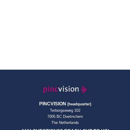
PINCVISION
(headquarter)
Terborgseweg 102
7005 BC Doetinchem
The Netherlands